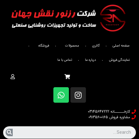
صفحه اصلی
گالری
محصولات
فروشگاه
نمایندگی فروش
درباره ما
تماس با ما
خانه
/
محصولات
/
چراغ های سوله ای
/
/ Zohal
ZOHAL
200W DOB + Lens
کارخــــــانه 03145647222
مشاوره فروش 09135600165