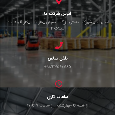
آدرس شرکت ما
اصفهان _ شهرک صنعتی بزرگ اصفهان _فاز یک _کار آفرینان ۱۲
_پلاک ۴
تلفن تماس
989135600165+
ساعات کاری
از شنبه تا چهارشنبه : از ساعت 9 تا 17