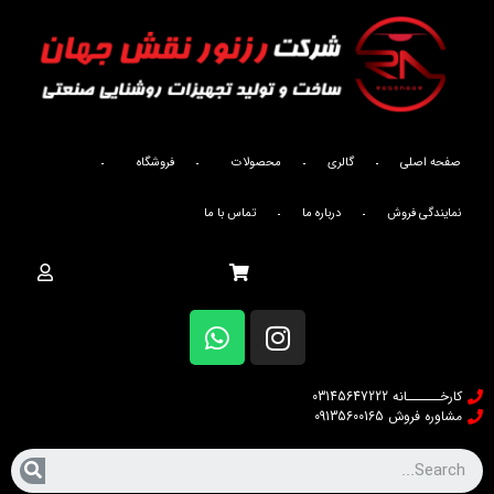
صفحه اصلی
گالری
محصولات
فروشگاه
نمایندگی فروش
درباره ما
تماس با ما
کارخــــــانه 03145647222
مشاوره فروش 09135600165