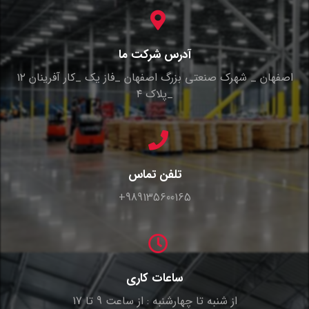
آدرس شرکت ما
اصفهان _ شهرک صنعتی بزرگ اصفهان _فاز یک _کار آفرینان ۱۲
_پلاک ۴
تلفن تماس
989135600165+
ساعات کاری
از شنبه تا چهارشنبه : از ساعت 9 تا 17