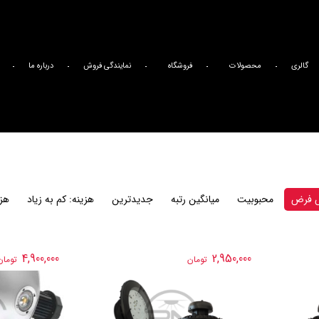
گالری
محصولات
فروشگاه
نمایندگی فروش
درباره ما
 فرض
محبوبیت
میانگین رتبه
جدیدترین
هزینه: کم به زیاد
هزی
4,900,000
2,950,000
تومان
تومان