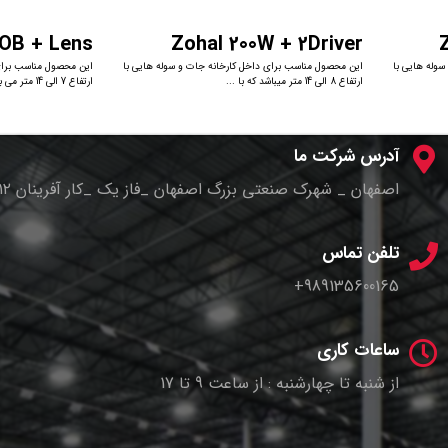
OB + Lens
Zohal 200W + 2Driver
وله هایی با
این محصول مناسب برای داخل کارخانه جات و سوله هایی با
این محصول مناسب برای 
ارتفاع 8 الی 14 متر میباشد که با ...
ارتفاع 7 الی 14 متر می باشد که ...
آدرس شرکت ما
اصفهان _ شهرک صنعتی بزرگ اصفهان _فاز یک _کار آفرینان ۱۲ _پلاک ۴
تلفن تماس
989135600165+
ساعات کاری
از شنبه تا چهارشنبه : از ساعت 9 تا 17