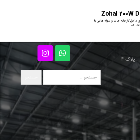
Zohal 200W D
داخل کارخانه جات و سوله هایی با