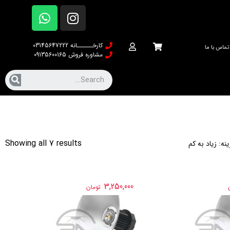
کارخــــــانه 03145647222
تماس با ما
مشاوره فروش 09135600165
Showing all 7 results
نه: زیاد به کم
3,250,000
تومان