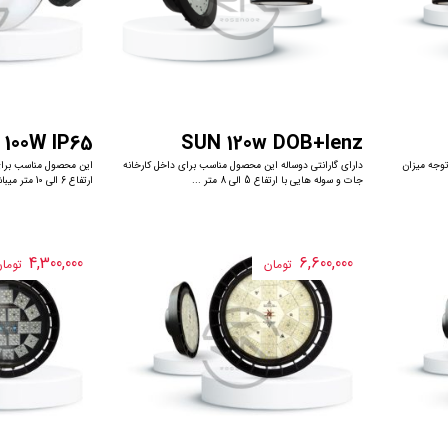
 100W IP65
SUN 120w DOB+lenz
توجه میزان
دارای گارانتی دوساله این محصول مناسب برای داخل کارخانه
این محصول مناسب برای 
جات و سوله هایی با ارتفاع 5 الی 8 متر ...
ارتفاع 6 الی 10 متر میباشد که با ...
4,300,000
6,600,000
تومان
توما