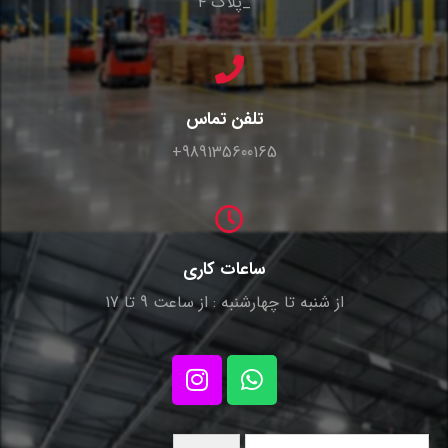
_پلاک ۴
تلفن تماس
989135600165+
ساعات کاری
از شنبه تا چهارشنبه : از ساعت 9 تا 17