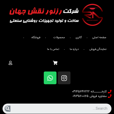
صفحه اصلی
گالری
محصولات
فروشگاه
نمایندگی فروش
درباره ما
تماس با ما
خانه
/
محصولات
/
چراغ های سوله ای
/
/ Zohal
ZOHAL
150W + 1 Driver
کارخــــــانه 03145647222
مشاوره فروش 09135600165