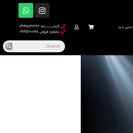
کارخــــــانه 03145647222
تماس با ما
مشاوره فروش 09135600165