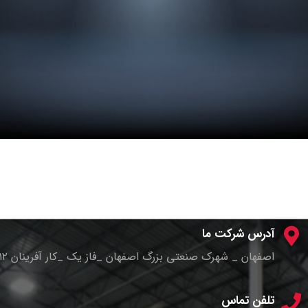
آدرس شرکت ما
اصفهان _ شهرک صنعتی بزرگ اصفهان _فاز یک _کار آفرینان ۱۲ _پلاک ۴
تلفن تماس