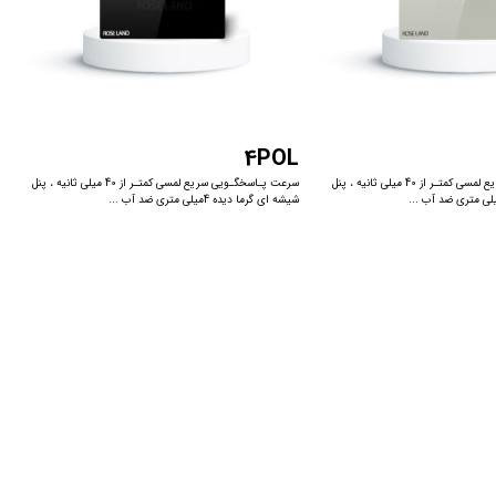
4POL
سرعت پـاسخگـویی سریع لمسی کمتـر از 40 میلی ثانیه ، پنل
سرعت پـاسخگـویی سریع لمسی کمتـر از 40 میلی ثانیه ، پنل
شیشه ای گرما دیده 4میلی متری ضد آب ...