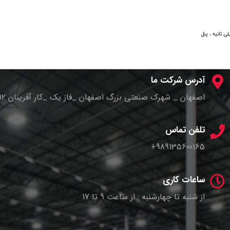
خگـویی سریع لمسی کمتـر از 40 میلی ثانیه ، پنل
آدرس شرکت ما
اصفهان _ شهرک صنعتی بزرگ اصفهان _فاز یک _کار آفرینان ۱۲ _پلاک ۴
تلفن تماس
989135600165+
ساعات کاری
از شنبه تا چهارشنبه : از ساعت 9 تا 17