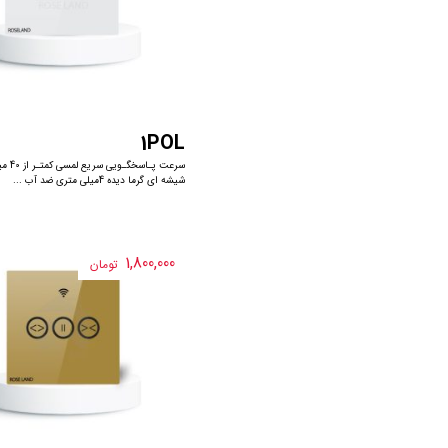
1POL
سرعت پـاس
شیشه ای گرما دیده 4میلی متری ضد آب ...
1,800,000
تومان