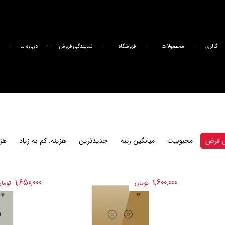
گالری
محصولات
فروشگاه
نمایندگی فروش
درباره ما
 فرض
محبوبیت
میانگین رتبه
جدیدترین
هزینه: کم به زیاد
هزی
1,650,000
1,600,000
تومان
توما