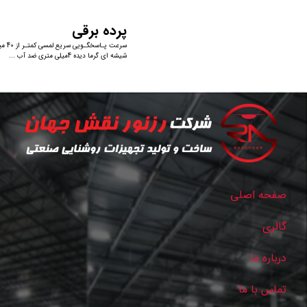
پرده برقی
سرعت پـاس
شیشه ای گرما دیده 4میلی متری ضد آب ...
صفحه اصلی
گالری
درباره ما
تماس با ما