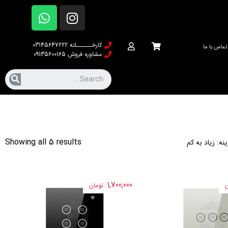
کارخــــــانه 03145647222
تماس با ما
مشاوره فروش 09135600165
Showing all 5 results
نه: زیاد به کم
1,700,000
ن
تومان