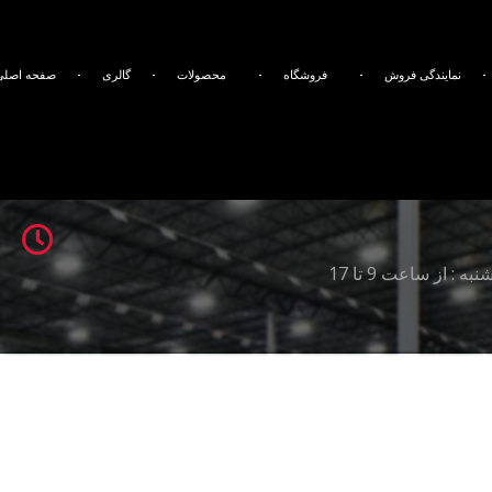
ا
عتی بزرگ اصفهان _فاز یک _کار آفرینان ۱۲ _پلاک ۴
نمایندگی فروش
فروشگاه
محصولات
گالری
صفحه اصلی
98
ه : از ساعت 9 تا 17