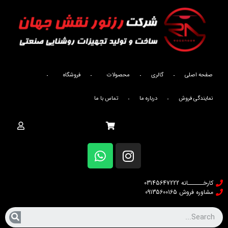
صفحه اصلی
صفحه اصلی
گالری
محصولات
فروشگاه
گالری
نمایندگی فروش
درباره ما
تماس با ما
درباره ما
تماس با ما
کارخــــــانه 03145647222
مشاوره فروش 09135600165
آدرس شرکت ما
اصفهان _ شهرک صنعتی بزرگ اصفهان _فاز یک _کار آفرینان ۱۲