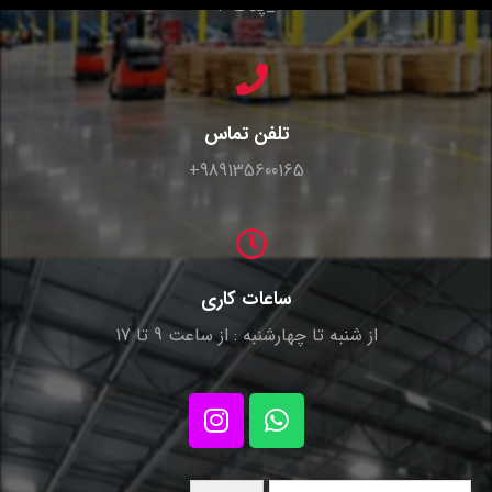
_پلاک ۴
تلفن تماس
989135600165+
ساعات کاری
از شنبه تا چهارشنبه : از ساعت 9 تا 17