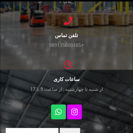
_پلاک ۴
تلفن تماس
989135600165+
ساعات کاری
از شنبه تا چهارشنبه : از ساعت 9 تا 17