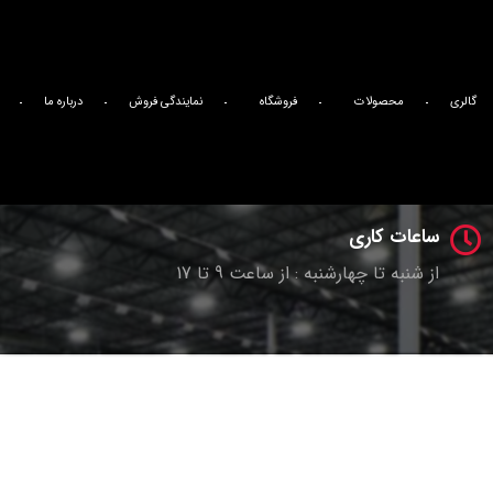
آدرس شرکت ما
اصفهان _ شهرک صنعتی بزرگ اصفهان _فاز یک _کار آفرینان ۱۲ _پلاک ۴
گالری
محصولات
فروشگاه
نمایندگی فروش
درباره ما
تلفن تماس
989135600165+
ساعات کاری
از شنبه تا چهارشنبه : از ساعت 9 تا 17