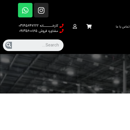
کارخــــــانه 03145647222
تماس با ما
مشاوره فروش 09135600165