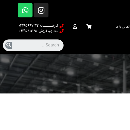
کارخــــــانه 03145647222
تماس با ما
مشاوره فروش 09135600165