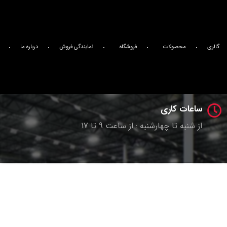
آدرس شرکت ما
اصفهان _ شهرک صنعتی بزرگ اصفهان _فاز یک _کار آفرینان ۱۲ _پلاک ۴
گالری
محصولات
فروشگاه
نمایندگی فروش
درباره ما
تلفن تماس
989135600165+
ساعات کاری
از شنبه تا چهارشنبه : از ساعت 9 تا 17