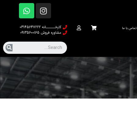
کارخــــــانه 03145647222
تماس با ما
مشاوره فروش 09135600165