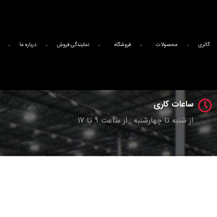
آدرس شرکت ما
اصفهان _ شهرک صنعتی بزرگ اصفهان _فاز یک _کار آفرینان ۱۲ _پلاک ۴
گالری
محصولات
فروشگاه
نمایندگی فروش
درباره ما
تلفن تماس
989135600165+
ساعات کاری
از شنبه تا چهارشنبه : از ساعت 9 تا 17