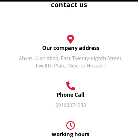
contact us
Our company address
Ahvaz, Kian Abad, East Twenty-eighth Street,
Twelfth Plate, Next to Hosseini
Phone Call
09166074283
working hours