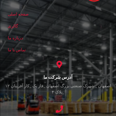
صفحه اصلی
گالری
درباره ما
تماس با ما
آدرس شرکت ما
اصفهان _ شهرک صنعتی بزرگ اصفهان _فاز یک _کار آفرینان ۱۲
_پلاک ۴