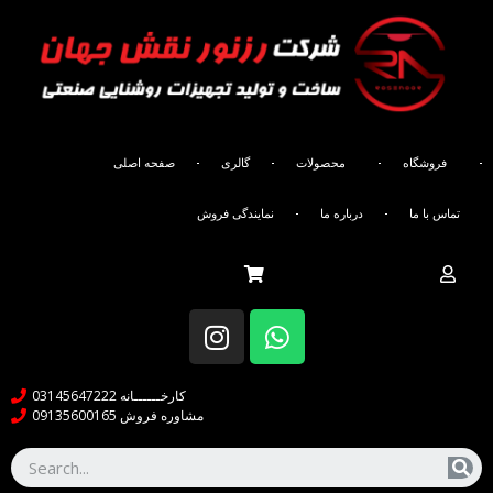
فروشگاه
محصولات
گالری
صفحه اصلی
Contact us
تماس با ما
درباره ما
نمایندگی فروش
کارخــــــانه 03145647222
مشاوره فروش 09135600165