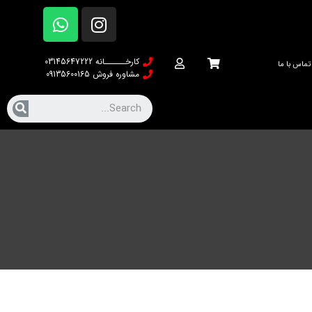
کارخــــــانه 03145647222
تماس با ما
مشاوره فروش 09135600165