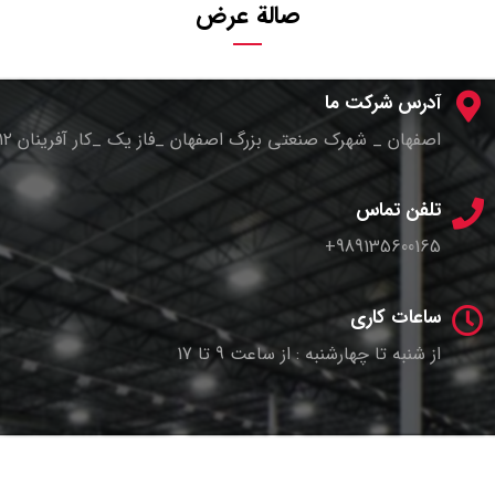
صالة عرض
آدرس شرکت ما
اصفهان _ شهرک صنعتی بزرگ اصفهان _فاز یک _کار آفرینان ۱۲ _پلاک ۴
تلفن تماس
989135600165+
ساعات کاری
از شنبه تا چهارشنبه : از ساعت 9 تا 17