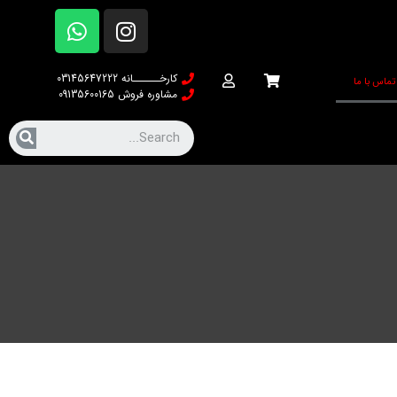
کارخــــــانه 03145647222
تماس با ما
مشاوره فروش 09135600165