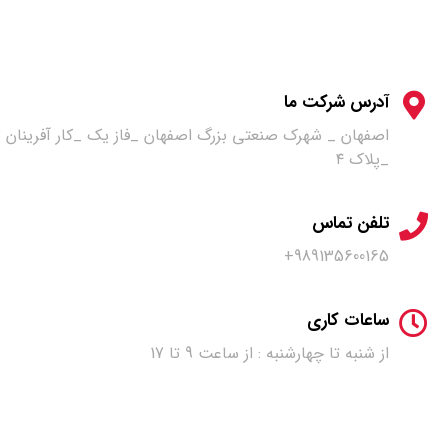
آدرس شرکت ما
اصفها
_پلاک ۴
تلفن تماس
989135600165+
ساعات کاری
از شنبه تا چهارشنبه : از ساعت 9 تا 17