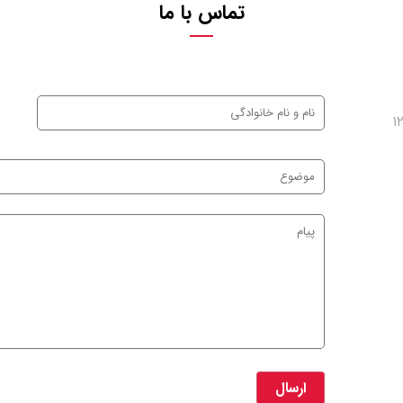
تماس با ما
ن _ شهرک صنعتی بزرگ اصفهان _فاز یک _کار آفرینان ۱۲