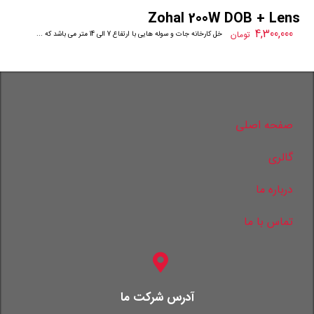
Zohal 200W DOB + Lens
4,300,000
تومان
این محصول مناسب برای داخل کارخانه جات و سوله هایی با ارتفاع 7 الی 14 متر می باشد که ...
صفحه اصلی
گالری
درباره ما
تماس با ما
آدرس شرکت ما