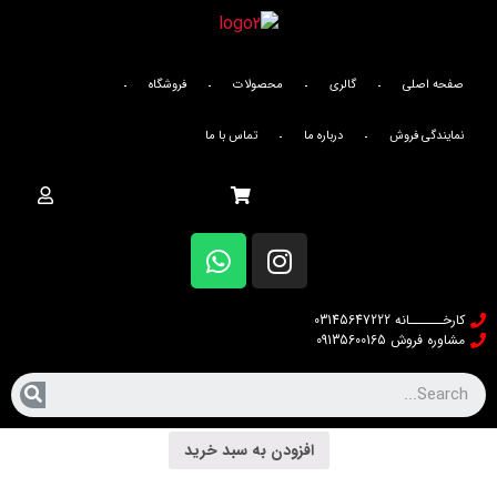
صفحه اصلی
گالری
محصولات
فروشگاه
Star 80-100 W
نمایندگی فروش
درباره ما
تماس با ما
Star 80-100 DOB W
3,250,000
تومان
افزودن به سبد خرید
کارخــــــانه 03145647222
مشاوره فروش 09135600165
Star 80-100 W
3,900,000
تومان
افزودن به سبد خرید