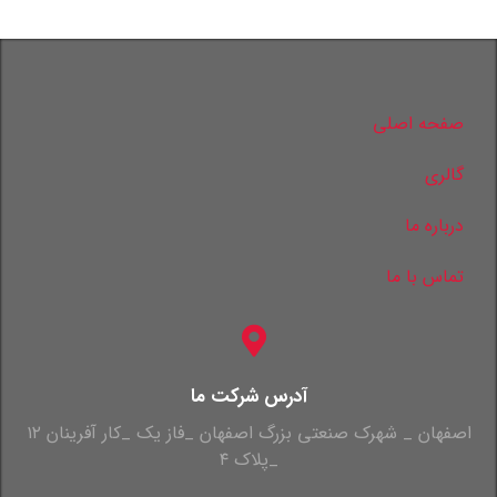
صفحه اصلی
گالری
درباره ما
تماس با ما
آدرس شرکت ما
اصفهان _ شهرک صنعتی بزرگ اصفهان _فاز یک _کار آفرینان ۱۲
_پلاک ۴