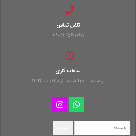
تلفن تماس
989135600165+
ساعات کاری
از شنبه تا چهارشنبه : از ساعت 9 تا 17